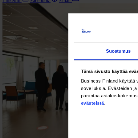
LinkedIn
Facebook
Email
Suostumus
Tämä sivusto käyttää eväs
Business Finland käyttää v
sovelluksia. Evästeiden ja 
parantaa asiakaskokemusta s
evästeistä
.