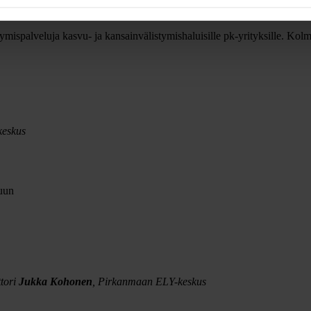
ymispalveluja kasvu- ja kansainvälistymishaluisille pk-yrityksille. Ko
keskus
vuun
tori
Jukka Kohonen
, Pirkanmaan ELY-keskus