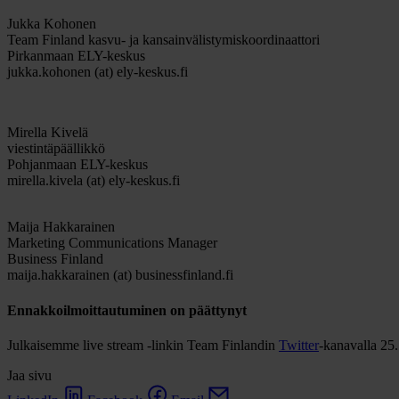
Jukka Kohonen
Team Finland kasvu- ja kansainvälistymiskoordinaattori
Pirkanmaan ELY-keskus
jukka.kohonen (at) ely-keskus.fi
Mirella Kivelä
viestintäpäällikkö
Pohjanmaan ELY-keskus
mirella.kivela (at) ely-keskus.fi
Maija Hakkarainen
Marketing Communications Manager
Business Finland
maija.hakkarainen (at) businessfinland.fi
Ennakkoilmoittautuminen on päättynyt
Julkaisemme live stream -linkin Team Finlandin
Twitter
-kanavalla 25
Jaa sivu