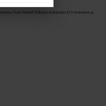
lmannessa Team Finland Talksissa keskitytään ELY-keskuksen ja