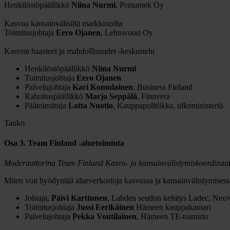
Henkilöstöpäällikkö
Niina Nurmi
, Pemamek Oy
Kasvua kansainvälisiltä markkinoilta
Toimitusjohtaja
Eero Ojanen
, Lehtovuori Oy
Kasvun haasteet ja mahdollisuudet -keskustelu
Henkilöstöpäällikkö
Niina Nurmi
Toimitusjohtaja
Eero Ojanen
Palvelujohtaja
Kari Komulainen
, Business Finland
Rahoituspäällikkö
Marjo Seppälä
, Finnvera
Päätoimittaja
Lotta Nuotio
, Kauppapolitiikka, ulkoministeriö
Tauko
Osa 3. Team Finland -aluetoiminta
Moderaattorina Team Finland Kasvu- ja kansainvälistymiskoordinaat
Miten voit hyödyntää alueverkostoja kasvussa ja kansainvälistymisess
Johtaja,
Päivi Karttunen
, Lahden seudun kehitys Ladec, Neuvo
Toimitusjohtaja
Jussi Eerikäinen
Hämeen kauppakamari
Palvelujohtaja
Pekka Voutilainen
, Hämeen TE-toimisto