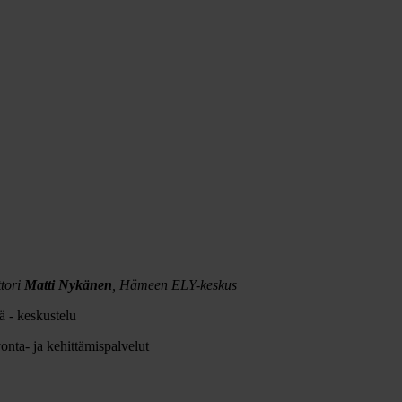
tori
Matti Nykänen
, Hämeen ELY-keskus
ä - keskustelu
nta- ja kehittämispalvelut