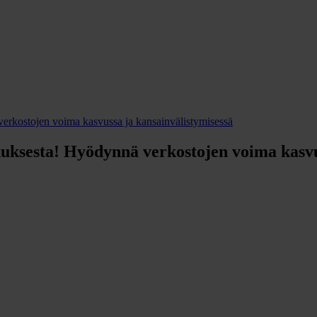
rkostojen voima kasvussa ja kansainvälistymisessä
ksesta! Hyödynnä verkostojen voima kasvus