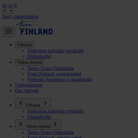
en
sv
fi
Siirry pääsisältöön
Palvelut
Verkoston palvelut yrityksille
Digipalvelut
Tietoa meistä
Tietoa Team Finlandista
Team Finland -organisaatiot
Verkosto Suomessa ja maailmalla
Videoaineistot
Ota yhteyttä
Palvelut
Verkoston palvelut yrityksille
Digipalvelut
Tietoa meistä
Tietoa Team Finlandista
Team Finland -organisaatiot