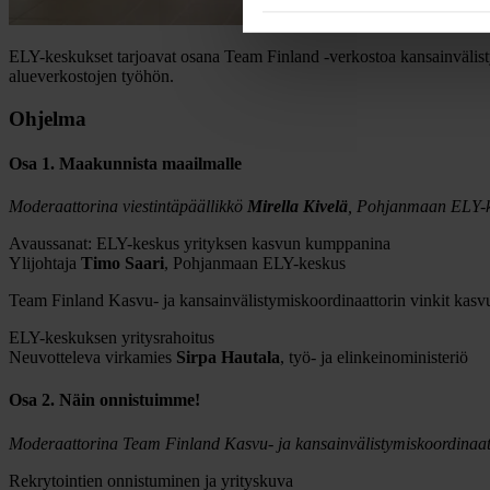
ELY-keskukset tarjoavat osana Team Finland -verkostoa kansainvälist
alueverkostojen työhön.
Ohjelma
Osa 1. Maakunnista maailmalle
Moderaattorina viestintäpäällikkö
Mirella Kivelä
, Pohjanmaan ELY-
Avaussanat: ELY-keskus yrityksen kasvun kumppanina
Ylijohtaja
Timo Saari
, Pohjanmaan ELY-keskus
Team Finland Kasvu- ja kansainvälistymiskoordinaattorin vinkit kas
ELY-keskuksen yritysrahoitus
Neuvotteleva virkamies
Sirpa Hautala
, työ- ja elinkeinoministeriö
Osa 2. Näin onnistuimme!
Moderaattorina Team Finland Kasvu- ja kansainvälistymiskoordinaat
Rekrytointien onnistuminen ja yrityskuva