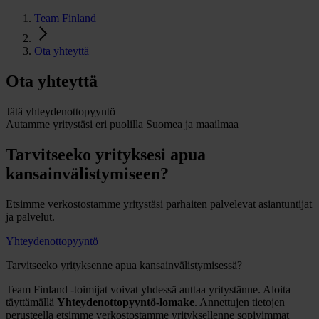
Team Finland
Ota yhteyttä
Ota yhteyttä
Jätä yhteydenottopyyntö
Autamme yritystäsi eri puolilla Suomea ja maailmaa
Tarvitseeko yrityksesi apua
kansainvälistymiseen?
Etsimme verkostostamme yritystäsi parhaiten palvelevat asiantuntijat
ja palvelut.
Yhteydenottopyyntö
Tarvitseeko yrityksenne apua kansainvälistymisessä?
Team Finland -toimijat voivat yhdessä auttaa yritystänne. Aloita
täyttämällä
Yhteydenottopyyntö-lomake
. Annettujen tietojen
perusteella etsimme verkostostamme yrityksellenne sopivimmat