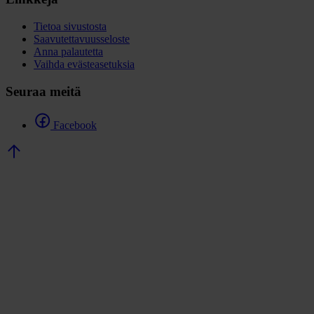
Tietoa sivustosta
Saavutettavuusseloste
Anna palautetta
Vaihda evästeasetuksia
Seuraa meitä
Facebook