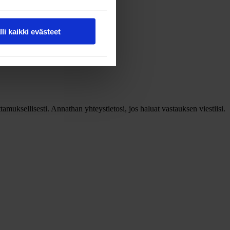
lli kaikki evästeet
muksellisesti. Annathan yhteystietosi, jos haluat vastauksen viestiisi.