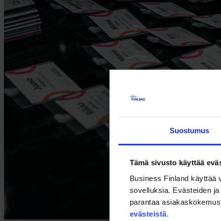
Suostumus
Tämä sivusto käyttää eväs
Business Finland käyttää v
sovelluksia. Evästeiden ja 
parantaa asiakaskokemusta s
evästeistä
.