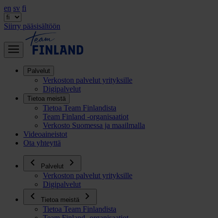
en
sv
fi
Siirry pääsisältöön
Palvelut
Verkoston palvelut yrityksille
Digipalvelut
Tietoa meistä
Tietoa Team Finlandista
Team Finland -organisaatiot
Verkosto Suomessa ja maailmalla
Videoaineistot
Ota yhteyttä
Palvelut
Verkoston palvelut yrityksille
Digipalvelut
Tietoa meistä
Tietoa Team Finlandista
Team Finland -organisaatiot