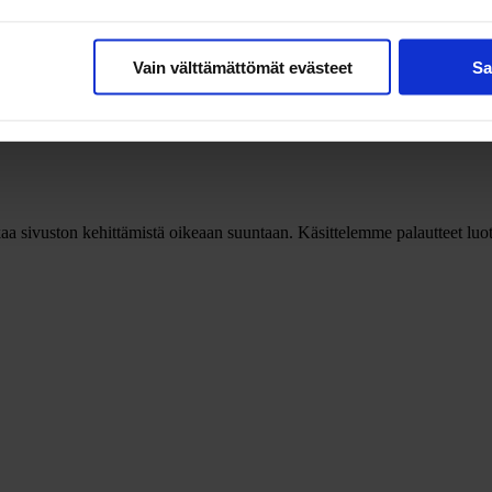
Vain välttämättömät evästeet
Sa
a sivuston kehittämistä oikeaan suuntaan. Käsittelemme palautteet luotta