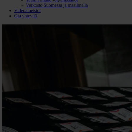
Verkosto Suomessa ja maailmalla
Videoaineistot
Ota yhteyttä