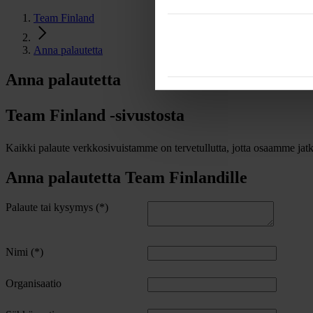
Team Finland
Anna palautetta
Anna palautetta
Team Finland
-sivustosta
Kaikki palaute verkkosivuistamme on tervetullutta, jotta osaamme jatka
Anna palautetta Team Finlandille
Palaute tai kysymys
Nimi
Organisaatio