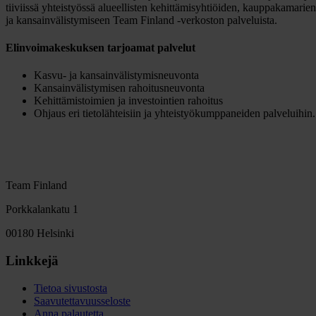
tiiviissä yhteistyössä alueellisten kehittämisyhtiöiden, kauppakamarien
ja kansainvälistymiseen Team Finland -verkoston palveluista.
Elinvoimakeskuksen tarjoamat palvelut
Kasvu- ja kansainvälistymisneuvonta
Kansainvälistymisen rahoitusneuvonta
Kehittämistoimien ja investointien rahoitus
Ohjaus eri tietolähteisiin ja yhteistyökumppaneiden palveluihin.
Team Finland
Porkkalankatu 1
00180 Helsinki
Linkkejä
Tietoa sivustosta
Saavutettavuusseloste
Anna palautetta