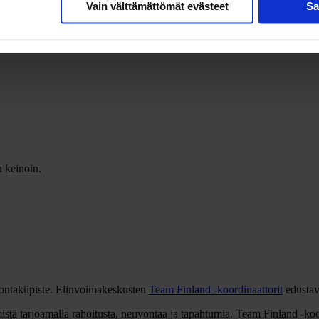
Vain välttämättömät evästeet
Sa
 keinoin.
ontaktipiste. Elinvoimakeskusten
Team Finland -koordinaattorit
edustav
istä tarjoamalla rahoitusta, neuvontaa ja tapahtumia. Team Finland -koo