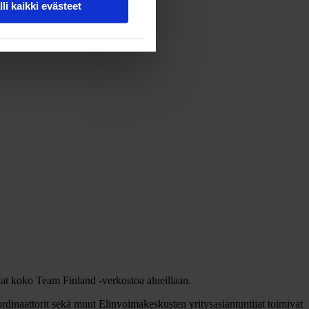
lli kaikki evästeet
at koko Team Finland -verkostoa alueillaan.
rdinaattorit sekä muut Elinvoimakeskusten yritysasiantuntijat toimivat