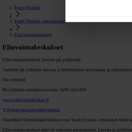
Team Finland
Team Finland -organisaatiot
Elinvoimakeskukset
Elinvoimakeskukset
Elinvoimakeskukset: kasvua pk-yrityksille
Tuemme pk-yritysten kasvua ja kehittymistä neuvonnan ja rahoituksen
Ota yhteyttä
Pk-yritysten rahoitusneuvonta: 0295 024 800
www.elinvoimakeskus.fi
Yrityksen kansainvälistyminen
Alueelliset Elinvoimakeskukset ovat Team Finland -verkoston lähin k
Elinvoimakeskukset tukevat yritysten perustamista, kasvua ja kehittym