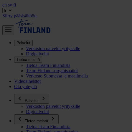
en
sv
fi
Siirry pääsisältöön
Palvelut
Verkoston palvelut yrityksille
Digipalvelut
Tietoa meistä
Tietoa Team Finlandista
Team Finland -organisaatiot
Verkosto Suomessa ja maailmalla
Videoaineistot
Ota yhteyttä
Palvelut
Verkoston palvelut yrityksille
Digipalvelut
Tietoa meistä
Tietoa Team Finlandista
Team Finland -organisaatiot