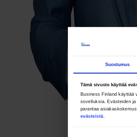
Suostumus
Tämä sivusto käyttää eväs
Business Finland käyttää v
sovelluksia. Evästeiden ja 
parantaa asiakaskokemusta s
evästeistä
.