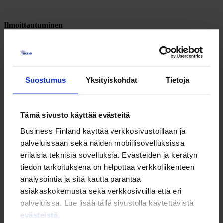
Ilmoittautuminen
Tapahtuma on maksuton, mutta edellyttää ilmoittautumista etukäteen
Lisätietoa ja ilmoittautuminen
Lisätietoa
Suostumus
Yksityiskohdat
Tietoja
Tinnu Salonen
tinnu.salonen (at) ely-keskus.fi
Tämä sivusto käyttää evästeitä
Jaa sivu
Business Finland käyttää verkkosivustoillaan ja
LinkedIn
Facebook
Email
palveluissaan sekä näiden mobiilisovelluksissa
erilaisia teknisiä sovelluksia. Evästeiden ja kerätyn
Tervetuloa kuulemaan Team Finland -verkoston ajankohtaiset nostot
syksyyn!
tiedon tarkoituksena on helpottaa verkkoliikenteen
analysointia ja sitä kautta parantaa
Team Finland koostuu julkisten toimijoiden verkostosta, jotka
asiakaskokemusta sekä verkkosivuilla että eri
palveluillaan auttavat yrityksiä kasvamaan ja kansainvälistymään.
palveluissa. Lue lisää tällä sivustolla käytettävistä
Tule paikalle kuulemaan, miten Pirkanmaan ELY-keskus,
evästeistä
.
Pirkanmaan TE-palvelut, Tampereen Kauppakamari, Business