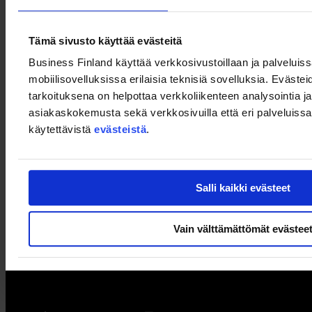
Ilmoittautumisen yhteydessä voit jättää kysymyksiä, joihin pyrimme
vastaamaan tilaisuudessa.
Tämä sivusto käyttää evästeitä
Lisätietoa
Business Finland käyttää verkkosivustoillaan ja palveluis
Finnvera
mobiilisovelluksissa erilaisia teknisiä sovelluksia. Evästei
Maaluokituskartta
tarkoituksena on helpottaa verkkoliikenteen analysointia ja
asiakaskokemusta sekä verkkosivuilla että eri palveluissa. 
käytettävistä
evästeistä
.
Salli kaikki evästeet
Vain välttämättömät evästee