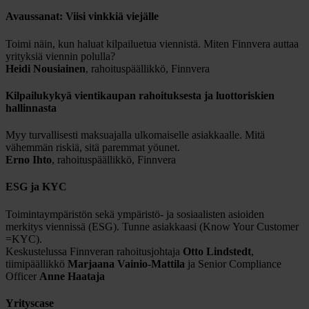
Avaussanat: Viisi vinkkiä viejälle
Toimi näin, kun haluat kilpailuetua viennistä. Miten Finnvera auttaa
yrityksiä viennin polulla?
Heidi Nousiainen
, rahoituspäällikkö, Finnvera
Kilpailukykyä vientikaupan rahoituksesta ja luottoriskien
hallinnasta
Myy turvallisesti maksuajalla ulkomaiselle asiakkaalle. Mitä
vähemmän riskiä, sitä paremmat yöunet.
Erno Ihto
, rahoituspäällikkö, Finnvera
ESG ja KYC
Toimintaympäristön sekä ympäristö- ja sosiaalisten asioiden
merkitys viennissä (ESG). Tunne asiakkaasi (Know Your Customer
=KYC).
Keskustelussa Finnveran rahoitusjohtaja
Otto Lindstedt
,
tiimipäällikkö
Marjaana Vainio-Mattila
ja Senior Compliance
Officer
Anne Haataja
Yrityscase