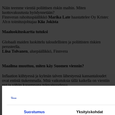
Näin teemme vientiä poliittisen riskin maihin. Miten
luottovakuutusta hyödynnetään?
Finnveran rahoituspäällikkö
Marika Late
haastattelee Oy Kristec
Ab:n toimitusjohtajaa
Kiia Jokista
Maaluokituskartta tutuksi
Globaali maiden luokittelu taloudellisten ja poliittisten riskien
perusteella.
Liisa Tolvanen
, aluepäällikkö, Finnvera
Maailma muuttuu, miten käy Suomen viennin?
Inflaation kiihtyessä ja kylmän talven lähestyessä kansantaloudet
ovat entistä tiukemmalla. Mitä vaikutuksia tällä kaikella on vientiin
nyt ja vähän kauempana tulevaisuudessa.
Mauri Kotamäki
, pääekonomisti, Finnvera
Kysymyksiä ja vastauksia
Tilaisuuden juontaa rahoituspäällikkö
Heidi Nousiainen
Finnverasta
Suostumus
Yksityiskohdat