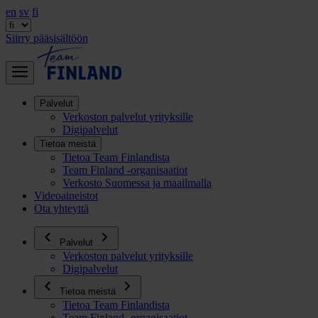
en
sv
fi
Siirry pääsisältöön
Palvelut
Verkoston palvelut yrityksille
Digipalvelut
Tietoa meistä
Tietoa Team Finlandista
Team Finland -organisaatiot
Verkosto Suomessa ja maailmalla
Videoaineistot
Ota yhteyttä
Palvelut
Verkoston palvelut yrityksille
Digipalvelut
Tietoa meistä
Tietoa Team Finlandista
Team Finland -organisaatiot