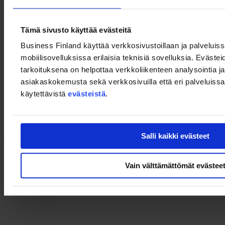
Intia
Ritva Koukku-Ronde, Suomen suurlähettiläs Intiassa &
Jukka Holappa, maajohtaja, Business Finland
Japani
Pekka Orpana, Suomen suurlähettiläs Japanissa &
Tämä sivusto käyttää evästeitä
Kimmo Ojuva, maajohtaja, Business Finland
Business Finland käyttää verkkosivustoillaan ja palveluis
Team Finland -palvelut suomalaisille yrityksille
—
Juha
mobiilisovelluksissa erilaisia teknisiä sovelluksia. Evästei
Markkanen
, Team Finland -vienninedistämisyksikön päällikkö,
ulkomisteriö &
Minna Matinaho
, kansainvälisen kasvun ja
tarkoituksena on helpottaa verkkoliikenteen analysointia ja
markkinamahdollisuuksien johtaja, Business Finland
asiakaskokemusta sekä verkkosivuilla että eri palveluissa. 
käytettävistä
evästeistä
.
Yrityskeskustelua
Q&A keskustelua
Tilaisuus on maksuton, mutta vaatii rekisteröitymisen. Tapahtuma
Salli kaikki evästeet
järjestetään hybridinä, Cafe Amandassa (Eteläesplanadi 8 00130
Helsinki, paikkoja rajoitetusti) ja verkossa livelähetyksenä (linkki
lähetetään erikseen lähempänä ajankohtana).
Vain välttämättömät evästee
Tutustu Team Finland -verkoston digitaalisiin palveluihin
vientiyrityksille