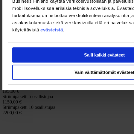
Business Finland käyttää verkkosivustoillaan ja palveluis
mobiilisovelluksissa erilaisia teknisiä sovelluksia. Evästei
12.10–12.15 Eväitä maailman talouden suunnasta – johtopäätökset
Timo Vuori, maajohtaja, Kansainvälinen kauppakamari ICC
tarkoituksena on helpottaa verkkoliikenteen analysointia ja
asiakaskokemusta sekä verkkosivuilla että eri palveluissa. 
Pidätämme oikeuden muutoksiin.
käytettävistä
evästeistä
.
Lähetämme webinaarilinkin ilmoittautuneille tilaisuutta edeltävänä
päivänä.
Hinnat
Salli kaikki evästeet
Jäsenhinta
295,00 €
Vain välttämättömät evästee
Normaalihinta
395,00 €
Virkamieshinta
195,00 €
Striimipaketti 5 osallistujaa
1150,00 €
Striimipaketti 10 osallistujaa
2200,00 €