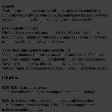
Kenelle
Tilaisuus on suunnattu kansainvälisillä markkinoilla toimivien ja
sinne aikovien yritysten edustajille, kansainvälistä kauppaa käyvien
yritysten johdolle, päättäjille sekä yritysten asiantuntijoille.
Kysy pakettitarjousta
Oletko kiinnostunut tarjoamaan henkilöstöllesi tai asiakkaillesi
tapahtumaosallistumisen? Ota yhteyttä anne.pakkanen@chamber.fi,
teemme sinulle tarjouksen pakettihinnasta.
Verkostoitumismahdollisuus osallistujille
Verkkotapahtuman jälkeen samana iltapäivänä klo 13–17 välisenä
aikana tarjoamme osallistujille mahdollisuuden verkostoitumiseen
Tavata-työkalun avulla, joka mahdollistaa virtuaalisten
videotapaamisten sopimisen osallistujien kesken. Lisätietoja tulossa.
Ohjelma
9.00–9.05 Tilaisuuden avaus
Juho Romakkaniemi, Keskuskauppakamari, toimitusjohtaja
9.05–9.15 Suomi elää viennistä – mitä se vaatii Suomelta?
Jussi Pesonen, toimitusjohtaja, UPM, Keskuskauppakamarin
hallituksen puheenjohtaja