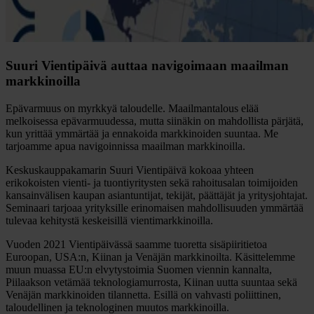
Suuri Vientipäivä auttaa navigoimaan maailman
markkinoilla
Epävarmuus on myrkkyä taloudelle. Maailmantalous elää
melkoisessa epävarmuudessa, mutta siinäkin on mahdollista pärjätä,
kun yrittää ymmärtää ja ennakoida markkinoiden suuntaa. Me
tarjoamme apua navigoinnissa maailman markkinoilla.
Keskuskauppakamarin Suuri Vientipäivä kokoaa yhteen
erikokoisten vienti- ja tuontiyritysten sekä rahoitusalan toimijoiden
kansainvälisen kaupan asiantuntijat, tekijät, päättäjät ja yritysjohtajat.
Seminaari tarjoaa yrityksille erinomaisen mahdollisuuden ymmärtää
tulevaa kehitystä keskeisillä vientimarkkinoilla.
Vuoden 2021 Vientipäivässä saamme tuoretta sisäpiiritietoa
Euroopan, USA:n, Kiinan ja Venäjän markkinoilta. Käsittelemme
muun muassa EU:n elvytystoimia Suomen viennin kannalta,
Piilaakson vetämää teknologiamurrosta, Kiinan uutta suuntaa sekä
Venäjän markkinoiden tilannetta. Esillä on vahvasti poliittinen,
taloudellinen ja teknologinen muutos markkinoilla.