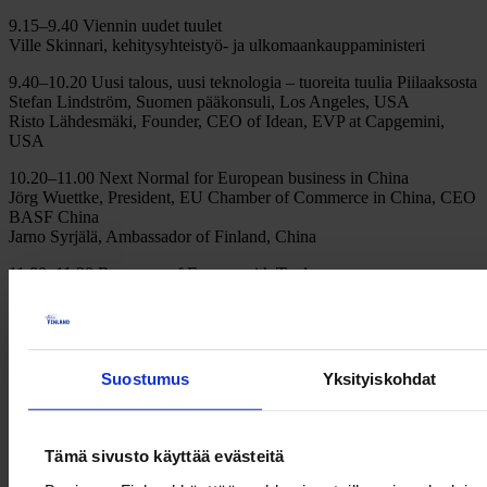
9.15–9.40 Viennin uudet tuulet
Ville Skinnari, kehitysyhteistyö- ja ulkomaankauppaministeri
9.40–10.20 Uusi talous, uusi teknologia – tuoreita tuulia Piilaaksosta
Stefan Lindström, Suomen pääkonsuli, Los Angeles, USA
Risto Lähdesmäki, Founder, CEO of Idean, EVP at Capgemini,
USA
10.20–11.00 Next Normal for European business in China
Jörg Wuettke, President, EU Chamber of Commerce in China, CEO
BASF China
Jarno Syrjälä, Ambassador of Finland, China
11.00–11.30 Recovery of Europe with Trade
Valdis Dombrovskis, Executive Vice President, European
Commission
11.30–11.50 Venäjä – talouden ikuinen uudistaja?
Elisa Markula, toimitusjohtaja, Tikkurila Oyj
Suostumus
Yksityiskohdat
Jaana Rekolainen, toimitusjohtaja, Suomalais-venäläinen
kauppakamari
11.50–12.10 Maailma ei lopu – sittenkään
Tämä sivusto käyttää evästeitä
OP:n suuryritystutkimuksen tuoreet tulokset ja markkinakatsaus
Katja Keitaanniemi, toimitusjohtaja, OP Yrityspankki Oyj