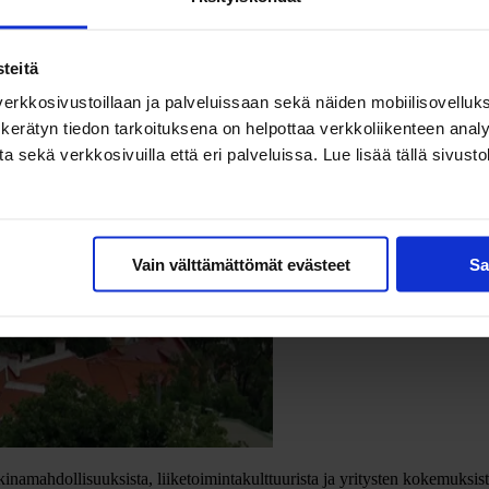
teitä
erkkosivustoillaan ja palveluissaan sekä näiden mobiilisovelluksi
kerätyn tiedon tarkoituksena on helpottaa verkkoliikenteen analys
ekä verkkosivuilla että eri palveluissa. Lue lisää tällä sivustol
Vain välttämättömät evästeet
Sa
namahdollisuuksista, liiketoimintakulttuurista ja yritysten kokemuksist