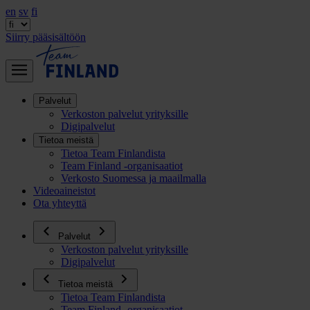
en
sv
fi
Siirry pääsisältöön
Palvelut
Verkoston palvelut yrityksille
Digipalvelut
Tietoa meistä
Tietoa Team Finlandista
Team Finland -organisaatiot
Verkosto Suomessa ja maailmalla
Videoaineistot
Ota yhteyttä
Palvelut
Verkoston palvelut yrityksille
Digipalvelut
Tietoa meistä
Tietoa Team Finlandista
Team Finland -organisaatiot