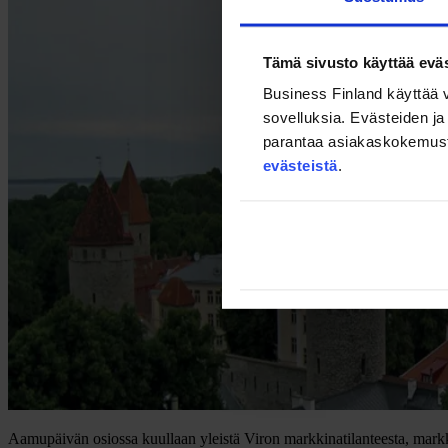
Tämä sivusto käyttää eväs
Business Finland käyttää v
sovelluksia. Evästeiden ja 
parantaa asiakaskokemusta s
evästeistä
.
Aamupäivän osiossa kuullaan yleistä Viron markkinatilanteesta, markki