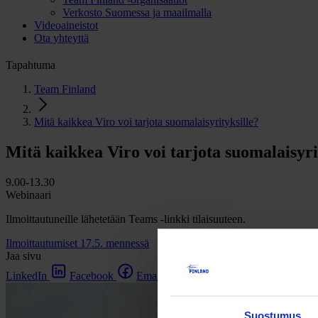
Verkosto Suomessa ja maailmalla
Videoaineistot
Ota yhteyttä
Tapahtuma
Team Finland
Mitä kaikkea Viro voi tarjota suomalaisyrityksille?
Mitä kaikkea Viro voi tarjota suomalaisyri
9.00-13.30
Webinaari
Ilmoittautuneille lähetetään Teams -linkki tilaisuuteen.
Ilmoittautumiset 17.5. mennessä
Jaa sivu
LinkedIn
Facebook
Email
Suostumus