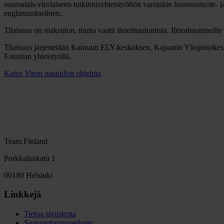
suomalais-virolaiseen tutkimusyhteistyöhön varsinkin luonnontuote- ja e
englanninkielinen.
Tilaisuus on maksuton, mutta vaatii ilmoittautumista. Ilmoittautuneille
Tilaisuus järjestetään Kainuun ELY-keskuksen, Kajaanin Yliopistok
Estonian yhteistyöllä.
Katso Viron maainfon ohjelma
Team Finland
Porkkalankatu 1
00180 Helsinki
Linkkejä
Tietoa sivustosta
Saavutettavuusseloste