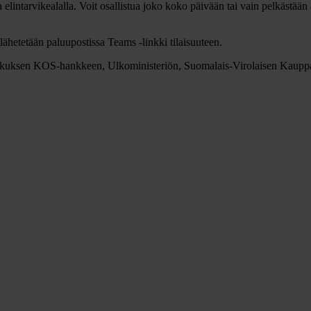
lintarvikealalla. Voit osallistua joko koko päivään tai vain pelkästään 
 lähetetään paluupostissa Teams -linkki tilaisuuteen.
eskuksen KOS-hankkeen, Ulkoministeriön, Suomalais-Virolaisen Kauppa