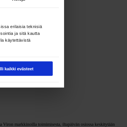
ssa erilaisia teknisiä
ointia ja sitä kautta
la käytettävistä
lli kaikki evästeet
a Viron markkinoilla toimimisesta, iltapäivän osiossa keskitytään