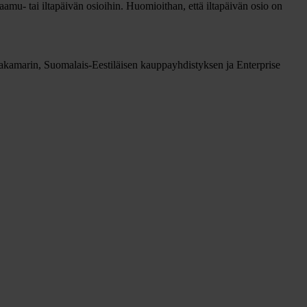
aamu- tai iltapäivän osioihin. Huomioithan, että iltapäivän osio on
kamarin, Suomalais-Eestiläisen kauppayhdistyksen ja Enterprise