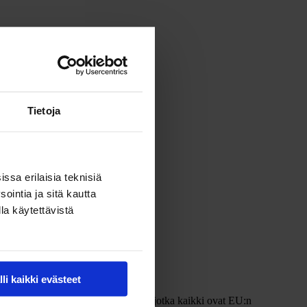
Tietoja
ssa erilaisia teknisiä
ointia ja sitä kautta
la käytettävistä
lli kaikki evästeet
ille avaa uusia näköaloja maihin, jotka kaikki ovat EU:n