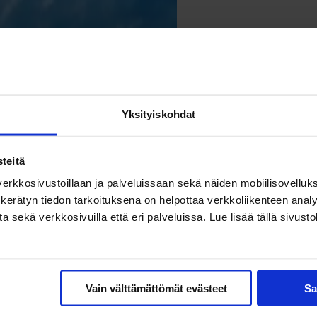
Yksityiskohdat
teitä
erkkosivustoillaan ja palveluissaan sekä näiden mobiilisovelluksi
kerätyn tiedon tarkoituksena on helpottaa verkkoliikenteen analys
ekä verkkosivuilla että eri palveluissa. Lue lisää tällä sivustol
Vain välttämättömät evästeet
Sa
eita kesälomakohteiden lisäksi? Kurkistus Kaakkois-Euroopan markkino