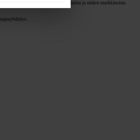
talisaatiossa. Tule kuulemaan lisää maista ja niiden markkinoista
auppayhdistys.