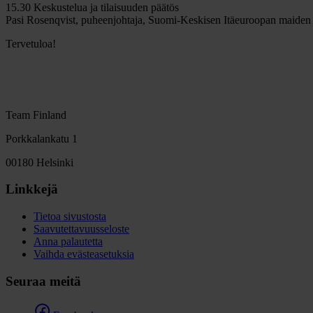
15.30 Keskustelua ja tilaisuuden päätös
Pasi Rosenqvist, puheenjohtaja, Suomi-Keskisen Itäeuroopan maiden
Tervetuloa!
Team Finland
Porkkalankatu 1
00180 Helsinki
Linkkejä
Tietoa sivustosta
Saavutettavuusseloste
Anna palautetta
Vaihda evästeasetuksia
Seuraa meitä