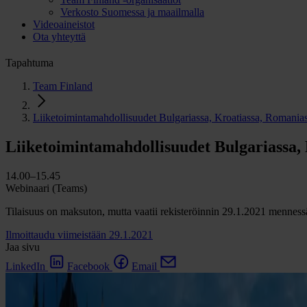
Verkosto Suomessa ja maailmalla
Videoaineistot
Ota yhteyttä
Tapahtuma
Team Finland
Liiketoimintamahdollisuudet Bulgariassa, Kroatiassa, Romanias
Liiketoimintamahdollisuudet Bulgariassa, 
14.00–15.45
Webinaari (Teams)
Tilaisuus on maksuton, mutta vaatii rekisteröinnin 29.1.2021 menness
Ilmoittaudu viimeistään 29.1.2021
Jaa sivu
LinkedIn
Facebook
Email