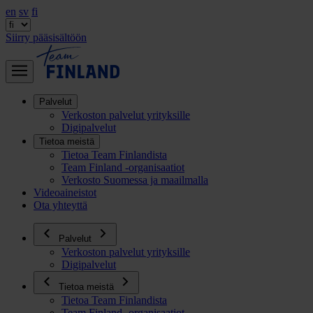
en
sv
fi
Siirry pääsisältöön
Palvelut
Verkoston palvelut yrityksille
Digipalvelut
Tietoa meistä
Tietoa Team Finlandista
Team Finland -organisaatiot
Verkosto Suomessa ja maailmalla
Videoaineistot
Ota yhteyttä
Palvelut
Verkoston palvelut yrityksille
Digipalvelut
Tietoa meistä
Tietoa Team Finlandista
Team Finland -organisaatiot