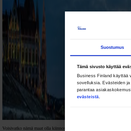
Suostumus
Tämä sivusto käyttää eväs
Business Finland käyttää v
sovelluksia. Evästeiden ja 
parantaa asiakaskokemusta s
evästeistä
.
Voisivatko nämä maat olla kiinnostavia tulevaisuuden kauppakumppan