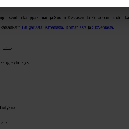
innovaatioille on kysyntää muun muassa vihreissä teknologioissa ja digi
lsingin seudun kauppakamari ja Suomi-Keskisen Itä-Euroopan maiden k
akatsauksiin
Bulgariasta
,
Kroatiasta
,
Romaniasta
ja
Sloveniasta
.
sä
tästä
.
 kauppayhdistys
 Bulgaria
oatia