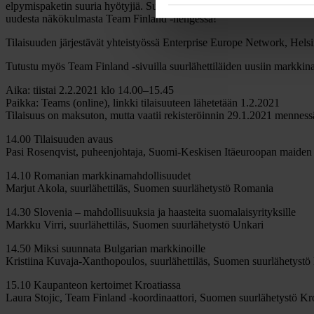
elpymispaketin suuria hyötyjiä. Suomalaisten yritysten osaamiselle ja 
uudesta näkökulmasta Team Finland -hengessä!
Tilaisuuden järjestävät yhteistyössä Enterprise Europe Network, He
Tutustu myös Team Finland -sivuilla suurlähettiläiden uusiin markkin
Aika: tiistai 2.2.2021 klo 14.00–15.45
Paikka: Teams (online), linkki tilaisuuteen lähetetään 1.2.2021
Tilaisuus on maksuton, mutta vaatii rekisteröinnin 29.1.2021 mennes
14.00 Tilaisuuden avaus
Pasi Rosenqvist, puheenjohtaja, Suomi-Keskisen Itäeuroopan maiden
14.10 Romanian markkinamahdollisuudet
Marjut Akola, suurlähettiläs, Suomen suurlähetystö Romania
14.30 Slovenia – mahdollisuuksia ja haasteita suomalaisyrityksille
Markku Virri, suurlähettiläs, Suomen suurlähetystö Unkari
14.50 Miksi suunnata Bulgarian markkinoille
Kristiina Kuvaja-Xanthopoulos, suurlähettiläs, Suomen suurlähetystö
15.10 Kaupanteon kertoimet Kroatiassa
Laura Stojic, Team Finland -koordinaattori, Suomen suurlähetystö Kr