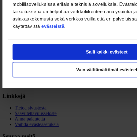
mobiilisovelluksissa erilaisia teknisiä sovelluksia. Evästei
14:15 Yritysesimerkit
tarkoituksena on helpottaa verkkoliikenteen analysointia ja
15:00 Päätös
asiakaskokemusta sekä verkkosivuilla että eri palveluissa. 
käytettävistä
evästeistä
.
Tilaisuuden päätteeksi voit jäädä keskustelemaan omasta
vientihankkeestasi asiantuntijoiden kanssa.
Salli kaikki evästeet
Team Finland
Vain välttämättömät evästee
Porkkalankatu 1
00180 Helsinki
Linkkejä
Tietoa sivustosta
Saavutettavuusseloste
Anna palautetta
Vaihda evästeasetuksia
Seuraa meitä