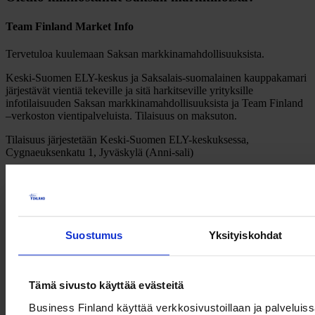
Team Finland Market Info
Tervetuloa kuulemaan Saksan markkinamahdollisuuksista.
Keski-Suomen ELY-keskus ja Saksalais-suomalainen kauppakamari
järjestävät vientiä tekeville ja sitä harkitseville yrityksille
infotilaisuuden Saksan markkinamahdollisuuksista ja Team Finland
–verkoston vientipalveluista. Tilaisuus on maksuton.
Tilaisuus järjestetään Keski-Suomen ELY-keskuksessa,
Cygnaeuksenkatu 1, Jyväskylä (Anni-sali)
Ohjelma
12:45 Kahvia ja ilmoittautuminen
13:00 Tervetuloa
Suostumus
Yksityiskohdat
13:20 Saksan markkinan liiketoimintamahdollisuudet,
Jan Feller
,
toimitusjohtaja, Saksalais-suomalainen kauppakamari
Tämä sivusto käyttää evästeitä
- Saksan markkina, liiketoimintamahdollisuudet, go to market,
kulttuurierot
Business Finland käyttää verkkosivustoillaan ja palveluis