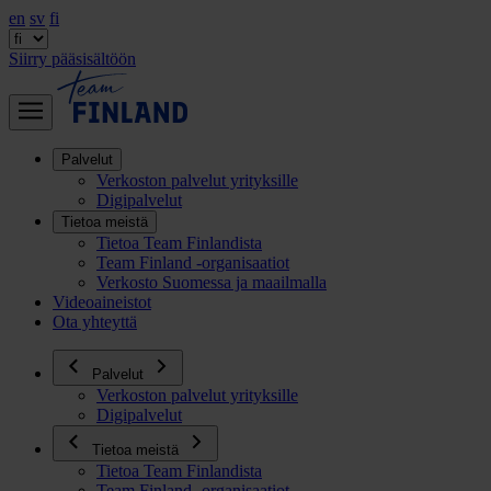
en
sv
fi
Siirry pääsisältöön
Palvelut
Verkoston palvelut yrityksille
Digipalvelut
Tietoa meistä
Tietoa Team Finlandista
Team Finland -organisaatiot
Verkosto Suomessa ja maailmalla
Videoaineistot
Ota yhteyttä
Palvelut
Verkoston palvelut yrityksille
Digipalvelut
Tietoa meistä
Tietoa Team Finlandista
Team Finland -organisaatiot