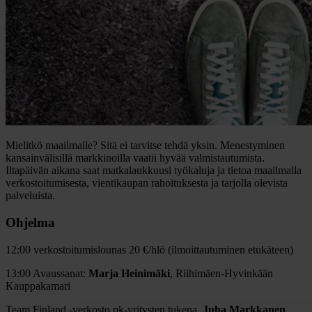
Mielitkö maailmalle? Sitä ei tarvitse tehdä yksin. Menestyminen
kansainvälisillä markkinoilla vaatii hyvää valmistautumista.
Iltapäivän aikana saat matkalaukkuusi työkaluja ja tietoa maailmalla
verkostoitumisesta, vientikaupan rahoituksesta ja tarjolla olevista
palveluista.
Ohjelma
12:00 verkostoitumislounas 20 €/hlö (ilmoittautuminen etukäteen)
13:00 Avaussanat:
Marja Heinimäki
, Riihimäen-Hyvinkään
Kauppakamari
Team Finland -verkosto pk-yritysten tukena,
Juha Markkanen
,