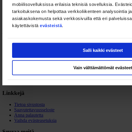
mobiilisovelluksissa erilaisia teknisiä sovelluksia. Evästei
Tilaisuuden juontaa
Sanna-Mari Jyräkoski
, Keski-Suomen
Yrittäjät.
tarkoituksena on helpottaa verkkoliikenteen analysointia ja
asiakaskokemusta sekä verkkosivuilla että eri palveluissa. 
käytettävistä
evästeistä
.
Ohjattu tilaisuus päättyy klo 15.30. Osallistujilla on mahdollisuus
jäädä keskustelemaan asiantuntijoiden kanssa tilaisuuden jälkeen.
Salli kaikki evästeet
Team Finland
Vain välttämättömät evästee
Porkkalankatu 1
00180 Helsinki
Linkkejä
Tietoa sivustosta
Saavutettavuusseloste
Anna palautetta
Vaihda evästeasetuksia
Seuraa meitä