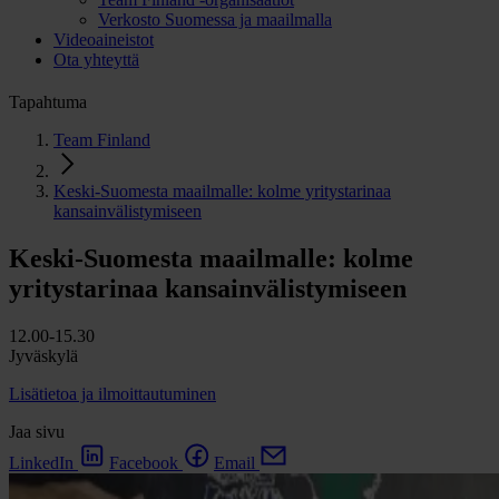
Verkosto Suomessa ja maailmalla
Videoaineistot
Ota yhteyttä
Tapahtuma
Team Finland
Keski-Suomesta maailmalle: kolme yritystarinaa
kansainvälistymiseen
Keski-Suomesta maailmalle: kolme
yritystarinaa kansainvälistymiseen
12.00-15.30
Jyväskylä
Lisätietoa ja ilmoittautuminen
Jaa sivu
LinkedIn
Facebook
Email