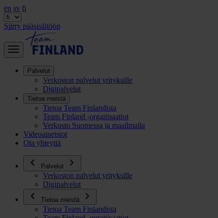
en
sv
fi
Siirry pääsisältöön
Palvelut
Verkoston palvelut yrityksille
Digipalvelut
Tietoa meistä
Tietoa Team Finlandista
Team Finland -organisaatiot
Verkosto Suomessa ja maailmalla
Videoaineistot
Ota yhteyttä
Palvelut
Verkoston palvelut yrityksille
Digipalvelut
Tietoa meistä
Tietoa Team Finlandista
Team Finland -organisaatiot