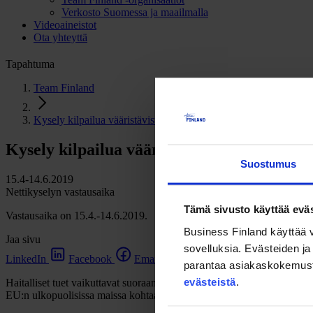
Verkosto Suomessa ja maailmalla
Videoaineistot
Ota yhteyttä
Tapahtuma
Team Finland
Kysely kilpailua vääristävistä ulkomaisista valtiontuista
Kysely kilpailua vääristävistä ulkomaisista
Suostumus
15.4-14.6.2019
Nettikyselyn vastausaika
Tämä sivusto käyttää eväs
Vastausaika on 15.4.-14.6.2019.
Business Finland käyttää v
Jaa sivu
sovelluksia. Evästeiden ja 
LinkedIn
Facebook
Email
parantaa asiakaskokemusta s
evästeistä
.
Haitalliset tuet vaikuttavat suoraan suomalaisyrityksiin, jotka toimiva
EU:n ulkopuolisissa maissa kohtaamaa epäreilua kilpailua, joka liittyy