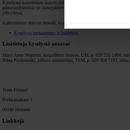
Kyselyssä kartoitetaan laajasti erilaisia julkisen sektorin suoria ja/tai
pääomasijoituksia tai osakepääoman korotuksia tai alihintaista maan t
yhteydessä.
Kaikenlainen tieto on tärkeää, koska laaja ymmärrys pelikentän epärei
Kyselyyn vastaaminen ja lisätietoja
Lisätietoja kyselystä antavat
Mary-Anne Nojonen, kaupallinen neuvos, UM, p. 029 535 1494, mary
Niina Puolusmäki, johtava asiantuntija, TEM, p. 029 504 7102, niina.
Team Finland
Porkkalankatu 1
00180 Helsinki
Linkkejä