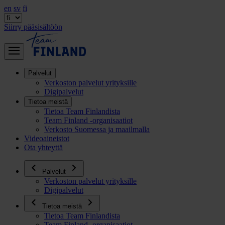
en
sv
fi
Siirry pääsisältöön
Palvelut
Verkoston palvelut yrityksille
Digipalvelut
Tietoa meistä
Tietoa Team Finlandista
Team Finland -organisaatiot
Verkosto Suomessa ja maailmalla
Videoaineistot
Ota yhteyttä
Palvelut
Verkoston palvelut yrityksille
Digipalvelut
Tietoa meistä
Tietoa Team Finlandista
Team Finland -organisaatiot