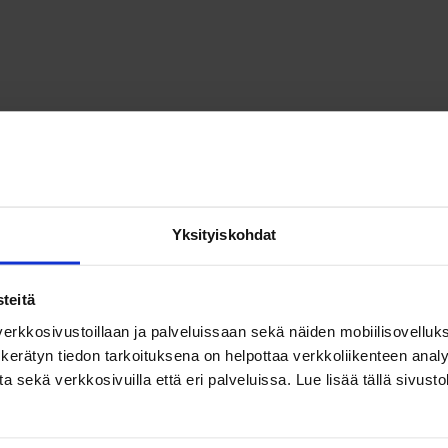
 valtiontuista
Yksityiskohdat
teitä
erkkosivustoillaan ja palveluissaan sekä näiden mobiilisovelluksi
kerätyn tiedon tarkoituksena on helpottaa verkkoliikenteen analys
ekä verkkosivuilla että eri palveluissa. Lue lisää tällä sivustol
t kansainvälisillä markkinoilla tai pohtivat kansainvälistymistä. Kyselys
 ulkomaisten kilpailijoiden saamiin valtiontukiin.