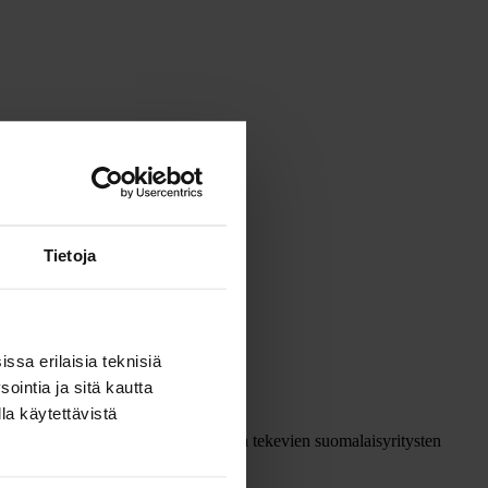
Tietoja
ssa erilaisia teknisiä
ointia ja sitä kautta
la käytettävistä
sä kartoitetaan kansainvälistä kauppaa tekevien suomalaisyritysten