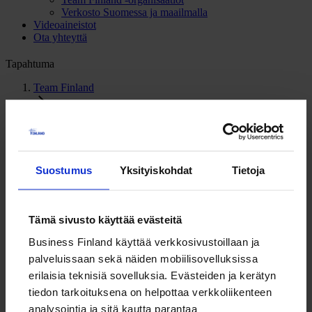
Verkosto Suomessa ja maailmalla
Videoaineistot
Ota yhteyttä
Tapahtuma
Team Finland
Team Finland USA Road Show
Team Finland USA Road Show
Suostumus
Yksityiskohdat
Tietoja
23.10.2019
Kuopio
Kuopion Musiikkikeskus
Tämä sivusto käyttää evästeitä
Kuopionlahdenkatu 23
70100 Kuopio
Business Finland käyttää verkkosivustoillaan ja
palveluissaan sekä näiden mobiilisovelluksissa
Lisätietoa
erilaisia teknisiä sovelluksia. Evästeiden ja kerätyn
tiedon tarkoituksena on helpottaa verkkoliikenteen
Team Finland kasvu- ja kansainvälistymiskoordinaattori
Markku Koponen, Pohjois-Savon ELY-keskus,
analysointia ja sitä kautta parantaa