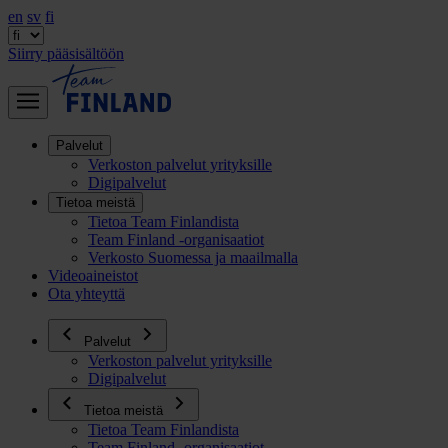
en
sv
fi
Siirry pääsisältöön
Palvelut
Verkoston palvelut yrityksille
Digipalvelut
Tietoa meistä
Tietoa Team Finlandista
Team Finland -organisaatiot
Verkosto Suomessa ja maailmalla
Videoaineistot
Ota yhteyttä
Palvelut
Verkoston palvelut yrityksille
Digipalvelut
Tietoa meistä
Tietoa Team Finlandista
Team Finland -organisaatiot