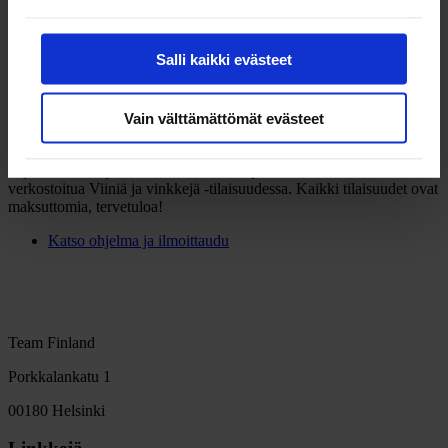
yritykset sekä kansainvälistymispalveluja tarjoavat toimijat. Teemana
tänä vuonna uudenlainen yrittäjyys, start up- yrittäjyys ja
läpileikkaavana teemana kiertotalous.
Salli kaikki evästeet
Päivän käynnistävät työpajat sekä rahoitusinfot ja iltapäivän
seminaarissa on luvassa kiinnostavia kasvuun ja
kansainvälistymiseen liittyviä puheenvuoroja. Seminaarin
Vain välttämättömät evästeet
yhteydessä jaetaan myös maakunnallinen vientipalkinto.
Ratkaisutorilla voi tutustua mm. kansainvälistymispalveluja
tarjoavien toimijoiden antiin. Päivän lopuksi on mahdollista
verkostoitua Viiniä ja vinkkejä -tilaisuudessa. Kaikki tilaisuudet ovat
maksuttomia, tervetuloa!
Katso ohjelma ja ilmoittaudu
Team Finland
Porkkalankatu 1
00180 Helsinki