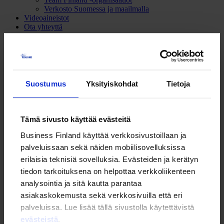
Verkosto Suomessa ja maailmalla
Videoaineistot
Ota yhteyttä
Tapahtuma
Team Finland
Suostumus
Yksityiskohdat
Tietoja
Kasva ja kansainvälisty -tapahtuma
Kasva ja kansainvälisty -tapahtuma
Tämä sivusto käyttää evästeitä
28.3.2019
Business Finland käyttää verkkosivustoillaan ja
Hämeenlinna
palveluissaan sekä näiden mobiilisovelluksissa
Hämeenlinnan Korkeakoulukeskus, Vankanlähde 9
erilaisia teknisiä sovelluksia. Evästeiden ja kerätyn
tiedon tarkoituksena on helpottaa verkkoliikenteen
Ohjelma ja ilmoittautuminen
Jaa sivu
analysointia ja sitä kautta parantaa
LinkedIn
Facebook
Email
asiakaskokemusta sekä verkkosivuilla että eri
palveluissa. Lue lisää tällä sivustolla käytettävistä
KASVA JA KANSAINVÄLISTY! -tapahtuma kokoaa seitsemättä
evästeistä
.
kertaa yhteen kansainvälistymisestä ja kasvusta kiinnostuneet