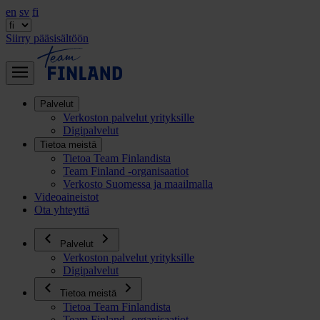
en
sv
fi
Siirry pääsisältöön
Palvelut
Verkoston palvelut yrityksille
Digipalvelut
Tietoa meistä
Tietoa Team Finlandista
Team Finland -organisaatiot
Verkosto Suomessa ja maailmalla
Videoaineistot
Ota yhteyttä
Palvelut
Verkoston palvelut yrityksille
Digipalvelut
Tietoa meistä
Tietoa Team Finlandista
Team Finland -organisaatiot