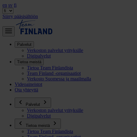
en
sv
fi
Siirry pääsisältöön
Palvelut
Verkoston palvelut yrityksille
Digipalvelut
Tietoa meistä
Tietoa Team Finlandista
Team Finland -organisaatiot
Verkosto Suomessa ja maailmalla
Videoaineistot
Ota yhteyttä
Palvelut
Verkoston palvelut yrityksille
Digipalvelut
Tietoa meistä
Tietoa Team Finlandista
Team Finland -organisaatiot