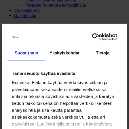
Verkosto Suomessa ja maailmalla
Videoaineistot
Ota yhteyttä
Tapahtuma
Team Finland
Kainuusta maailmalle
Suostumus
Yksityiskohdat
Tietoja
Kainuusta maailmalle
Tämä sivusto käyttää evästeitä
27.2.2019
Kajaani
Business Finland käyttää verkkosivustoillaan ja
Kajaanin ammattikorkeakoulu
palveluissaan sekä näiden mobiilisovelluksissa
erilaisia teknisiä sovelluksia. Evästeiden ja kerätyn
Jaa sivu
tiedon tarkoituksena on helpottaa verkkoliikenteen
LinkedIn
Facebook
Email
analysointia ja sitä kautta parantaa
Kainuusta maailmalle –tilaisuus kaikille kasvuhakuisille ja
asiakaskokemusta sekä verkkosivuilla että eri
kansainvälistymiseen pyrkiville yrityksille, yrittäjähenkisille sekä
palveluissa. Lue lisää tällä sivustolla käytettävistä
yrittämisestä ja menestyksestä kiinnostuneille keskiviikkona