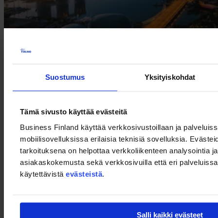
Suostumus
Yksityiskohdat
Aamupäivätilaisuus, jossa keskitytään Singaporeen ja siihen, miten
voit laajentaa liiketoimintaasi tälle markkinalle. Tapahtuma on
tarkoitettu kaikille, jotka ovat kiinnostuneita oppimaan lisää
Tämä sivusto käyttää evästeitä
Singaporen liiketoimintaympäristöstä ja harkitsevat
liiketoimintatoiminnan aloittamista Singaporessa.
Business Finland käyttää verkkosivustoillaan ja palveluis
mobiilisovelluksissa erilaisia teknisiä sovelluksia. Evästei
Tapahtuma on englanniksi. Katso lisää
tästä
.
tarkoituksena on helpottaa verkkoliikenteen analysointia ja
asiakaskokemusta sekä verkkosivuilla että eri palveluissa. 
käytettävistä
evästeistä
.
Team Finland
Salli kaikki evästeet