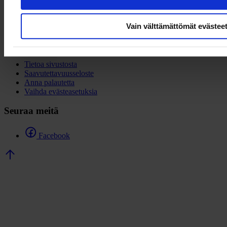
Porkkalankatu 1
00180 Helsinki
Vain välttämättömät evästee
Linkkejä
Tietoa sivustosta
Saavutettavuusseloste
Anna palautetta
Vaihda evästeasetuksia
Seuraa meitä
Facebook