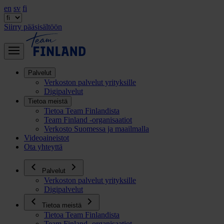
en
sv
fi
Siirry pääsisältöön
Palvelut
Verkoston palvelut yrityksille
Digipalvelut
Tietoa meistä
Tietoa Team Finlandista
Team Finland -organisaatiot
Verkosto Suomessa ja maailmalla
Videoaineistot
Ota yhteyttä
Palvelut
Verkoston palvelut yrityksille
Digipalvelut
Tietoa meistä
Tietoa Team Finlandista
Team Finland -organisaatiot