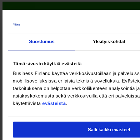
Suostumus
Yksityiskohdat
Ainutlaatuinen tilaisuus saada markkinatietoa Suomen Intian-
Tämä sivusto käyttää evästeitä
suurlähetystöstä, Business Finlandista ja Suomen kauppakamarista
Intiassa, tutkia yhteistyömahdollisuuksia avainaloilla ja kuulla
Business Finland käyttää verkkosivustoillaan ja palveluis
kokemuksia suomalaisilta yrityksiltä, jotka tekevät liiketoimintaa
Intiassa.
mobiilisovelluksissa erilaisia teknisiä sovelluksia. Evästei
tarkoituksena on helpottaa verkkoliikenteen analysointia ja
Tilaisuus on englanniksi. Katso lisätietoa
tästä
.
asiakaskokemusta sekä verkkosivuilla että eri palveluissa. 
käytettävistä
evästeistä
.
Team Finland
Salli kaikki evästeet
Porkkalankatu 1