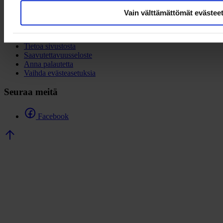
00180 Helsinki
Vain välttämättömät evästee
Linkkejä
Tietoa sivustosta
Saavutettavuusseloste
Anna palautetta
Vaihda evästeasetuksia
Seuraa meitä
Facebook