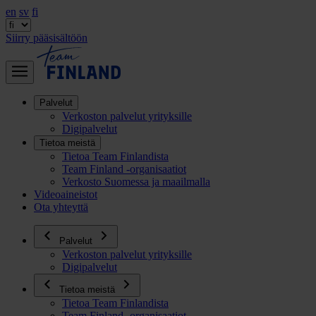
en
sv
fi
Siirry pääsisältöön
Palvelut
Verkoston palvelut yrityksille
Digipalvelut
Tietoa meistä
Tietoa Team Finlandista
Team Finland -organisaatiot
Verkosto Suomessa ja maailmalla
Videoaineistot
Ota yhteyttä
Palvelut
Verkoston palvelut yrityksille
Digipalvelut
Tietoa meistä
Tietoa Team Finlandista
Team Finland -organisaatiot