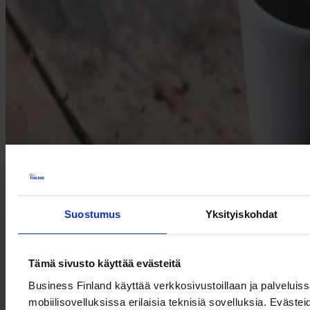
Suostumus
Yksityiskohdat
Tervetuloa webinaariin, jossa käsitellään riskien ja velkojen
vähentämiseen liittyviä huolenaiheita, liiketoiminnan kasvua,
markkinasuuntauksia, haasteita ja investointimahdollisuuksia
Tämä sivusto käyttää evästeitä
Ghanassa. Ilmoittaudu 11.3. mennessä!
Business Finland käyttää verkkosivustoillaan ja palveluis
Tapahtuman järjestävät Kauppakamarin Afrikka-
liiketoimintaverkosto sekä Business Finland.
mobiilisovelluksissa erilaisia teknisiä sovelluksia. Evästei