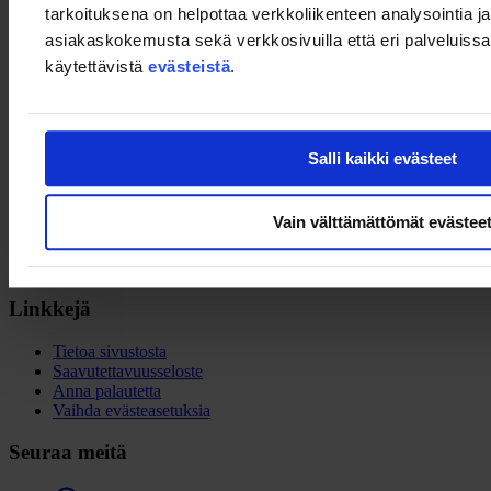
tarkoituksena on helpottaa verkkoliikenteen analysointia ja
Lue lisää englanninkieliseltä tapahtumasivulta ja ilmoittaudu 11.3.
asiakaskokemusta sekä verkkosivuilla että eri palveluissa. 
mennessä. Tervetuloa!
käytettävistä
evästeistä
.
Tapahtumasivulle
Salli kaikki evästeet
Team Finland
Vain välttämättömät evästee
Porkkalankatu 1
00180 Helsinki
Linkkejä
Tietoa sivustosta
Saavutettavuusseloste
Anna palautetta
Vaihda evästeasetuksia
Seuraa meitä