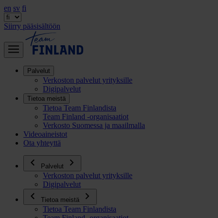
en
sv
fi
Siirry pääsisältöön
Palvelut
Verkoston palvelut yrityksille
Digipalvelut
Tietoa meistä
Tietoa Team Finlandista
Team Finland -organisaatiot
Verkosto Suomessa ja maailmalla
Videoaineistot
Ota yhteyttä
Palvelut
Verkoston palvelut yrityksille
Digipalvelut
Tietoa meistä
Tietoa Team Finlandista
Team Finland -organisaatiot