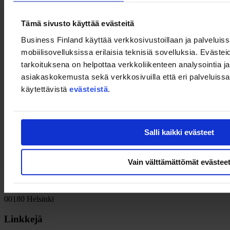
Tämä sivusto käyttää evästeitä
Business Finland käyttää verkkosivustoillaan ja palveluis
Webinaarin aiheena ovat määräajaksi Norjaan lähtevät
mobiilisovelluksissa erilaisia teknisiä sovelluksia. Evästei
projektityöntekijöiden ja koneiden HR, lainsäädäntö ja verotus ja
tarkoituksena on helpottaa verkkoliikenteen analysointia ja
mitä muuta vaatimuksia yrityksen tulisi huomioida.
asiakaskokemusta sekä verkkosivuilla että eri palveluissa. 
Voit jättää ilmoittautumisen yhteydessä ennakkokysymyksiä, joihin
käytettävistä
evästeistä
.
vastaamme webinaarin lopussa.
Lue lisää englanninkieliseltä sivulta
Salli kaikki evästeet
Vain välttämättömät evästee
Team Finland
Porkkalankatu 1
00180 Helsinki
Linkkejä