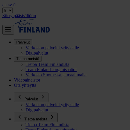
en
sv
fi
Siirry pääsisältöön
Palvelut
Verkoston palvelut yrityksille
Digipalvelut
Tietoa meistä
Tietoa Team Finlandista
Team Finland -organisaatiot
Verkosto Suomessa ja maailmalla
Videoaineistot
Ota yhteyttä
Palvelut
Verkoston palvelut yrityksille
Digipalvelut
Tietoa meistä
Tietoa Team Finlandista
Team Finland -organisaatiot