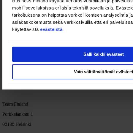
Business Finland käyttää verkkosivustoillaan ja palveluis
Lisätietoa
mobiilisovelluksissa erilaisia teknisiä sovelluksia. Evästei
Team Finland Talks: Kohti Ukrainan jälleenrakentamista,
tarkoituksena on helpottaa verkkoliikenteen analysointia ja
29.3.2023
asiakaskokemusta sekä verkkosivuilla että eri palveluissa. 
käytettävistä
evästeistä
.
Team Finland Talks: Ukraine 2.0
Team Finland Talks: Built environment value chain in
Ukraine
Salli kaikki evästeet
Raportti: Rakentamisen arvoketju Ukrainassa
, Civitta
Kasvupodi-podcast: Miten suomalaisyritykset voivat auttaa
Vain välttämättömät evästee
Ukrainan jälleenrakentamisessa?
Team Finland
Porkkalankatu 1
00180 Helsinki