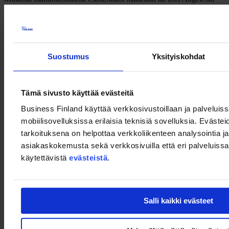
hiilineutraaliusprojektit avaavat yrityksille? Kuinka Team Finland
voi tukea suomalaisyrityksiä kehittämään hiilineutraaleja
kaupunkiratkaisuja? Tarkastelemme webinaarissa muun muassa
näitä kysymyksiä.
Suostumus
Yksityiskohdat
Tutustu hiilineutraalien kaupunkiprojektien tarjoamiin mahdollisuuksiin
Tämä sivusto käyttää evästeitä
Espanja
Business Finland käyttää verkkosivustoillaan ja palveluis
Unique urban development project in Spain is seeking smart
city innovative solutions from Finland
- Business Opportunity,
mobiilisovelluksissa erilaisia teknisiä sovelluksia. Evästei
13.10.2022
tarkoituksena on helpottaa verkkoliikenteen analysointia ja
asiakaskokemusta sekä verkkosivuilla että eri palveluissa. 
Representatives of Madrid Nuevo Norte visited Finland
-
Business Finland, uutinen 15.5.2023
käytettävistä
evästeistä
.
Singapore
Singapore seeking sustainable city solutions
, Business
Opportunity, 6.6.2023
Salli kaikki evästeet