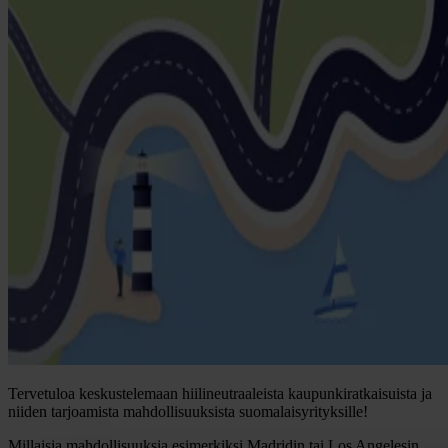
Tervetuloa keskustelemaan hiilineutraaleista kaupunkiratkaisuista ja
niiden tarjoamista mahdollisuuksista suomalaisyrityksille!
Millaisia mahdollisuuksia esimerkiksi Madridin tai Los Angelesin