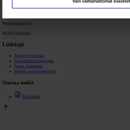
Vain välttämättömät evästee
Team Finland
Porkkalankatu 1
00180 Helsinki
Linkkejä
Tietoa sivustosta
Saavutettavuusseloste
Anna palautetta
Vaihda evästeasetuksia
Seuraa meitä
Facebook