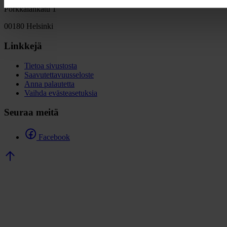
Porkkalankatu 1
00180 Helsinki
Linkkejä
Tietoa sivustosta
Saavutettavuusseloste
Anna palautetta
Vaihda evästeasetuksia
Seuraa meitä
Facebook