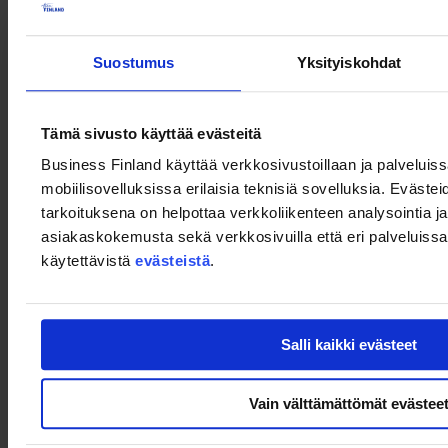
Business Network of the Finland Chamber of Commerce
Three visions of Mozambique
Suostumus
Yksityiskohdat
09.05
Ms.
Anna-Kaisa Heikkinen
, Ambassador of Finland to
Mozambique
Tämä sivusto käyttää evästeitä
09.20
Business Finland käyttää verkkosivustoillaan ja palveluis
Mr.
Gerry Marketos
, Vice President of Eurocam
mobiilisovelluksissa erilaisia teknisiä sovelluksia. Evästei
09.30
tarkoituksena on helpottaa verkkoliikenteen analysointia ja
Mr.
David Nhonguane
, Representative of KONE in Mozambique
asiakaskokemusta sekä verkkosivuilla että eri palveluissa. 
09.40
käytettävistä
evästeistä
.
Discussion
10.00
End of the event
Salli kaikki evästeet
Vain välttämättömät evästee
Team Finland