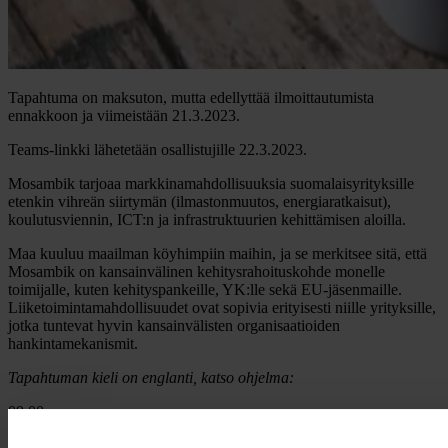
Tapahtuma on maksuton, mutta edellyttää ilmoittautumista
ennakkoon ja viimeistään 21.3.2023.
Teams-linkki lähetetään osallistujille 22.3.2023.
Mosambik tarjoaa markkinamahdollisuuksia suomalaisyrityksille
etenkin vihreän siirtymän (ilmastonmuutos, energiaratkaisut),
koulutusviennin, ICT:n ja infrastruktuurien kehittämisen aloilla.
Maa kuuluu maailman köyhimpiin maihin, ja se merkitsee sitä, että
Mosambik on kansainvälinen kehitysrahoituskohde monelle
toimijalle, kuten kehityspankeille, YK:lle sekä EU-jäsenmaille.
Liiketoimintamahdollisuudet ovat sopivia erityisesti niille yrityksille,
jotka tuntevat hyvin kansainvälisten organisaatioiden
hankintamekanismit.
Tapahtuman kieli on englanti, katso ohjelma:
09.00
Opening of the event
Esa Rantanen
, Business Finland and
Anne Hatanpää
, Africa