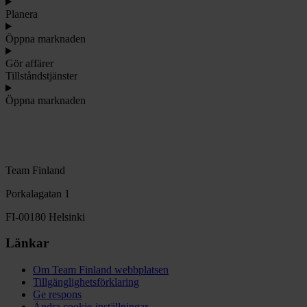
Planera
Öppna marknaden
Gör affärer
Tillståndstjänster
Öppna marknaden
Team Finland
Porkalagatan 1
FI-00180 Helsinki
Länkar
Om Team Finland webbplatsen
Tillgänglighetsförklaring
Ge respons
Ändra cookie-inställningar